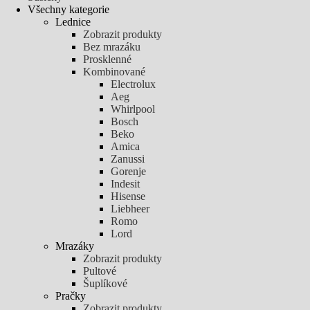
Všechny kategorie
Lednice
Zobrazit produkty
Bez mrazáku
Prosklenné
Kombinované
Electrolux
Aeg
Whirlpool
Bosch
Beko
Amica
Zanussi
Gorenje
Indesit
Hisense
Liebheer
Romo
Lord
Mrazáky
Zobrazit produkty
Pultové
Šuplíkové
Pračky
Zobrazit produkty